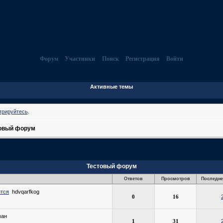
Форум
Участники
Поиск
Регистрация
Войти
Активные темы
трируйтесь
.
овый форум
Тестовый форум
Ответов
Просмотров
Последне
ится
hdvqarfkog
0
16
ман
1
31