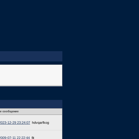
е сообщение
2023-12-29 23:24:07
hdvqarfkog
2009-07-11 22:22:44
fit