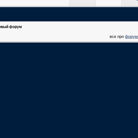
овый форум
все про
форум