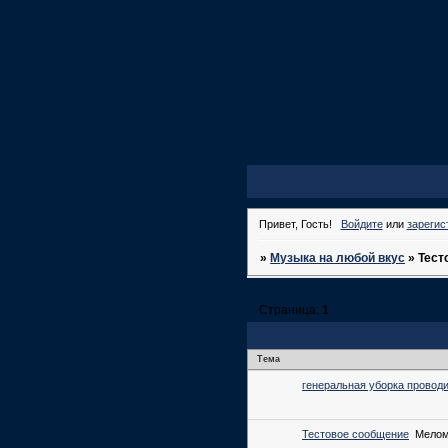
Привет, Гость!
Войдите
или
зарегис
»
Музыка на любой вкус
»
Тест
Страница:
1
Тема
генеральная уборка провод
Тестовое сообщение
Мело